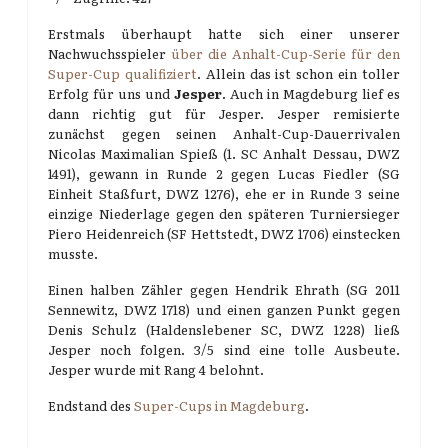
Erstmals überhaupt hatte sich einer unserer
Nachwuchsspieler
über die Anhalt-Cup-Serie für den
Super-Cup qualifiziert
. Allein das ist schon ein toller
Erfolg für uns und
Jesper
. Auch in Magdeburg lief es
dann richtig gut für Jesper. Jesper remisierte
zunächst gegen seinen Anhalt-Cup-Dauerrivalen
Nicolas Maximalian Spieß (1. SC Anhalt Dessau, DWZ
1491), gewann in Runde 2 gegen Lucas Fiedler (SG
Einheit Staßfurt, DWZ 1276), ehe er in Runde 3 seine
einzige Niederlage gegen den späteren Turniersieger
Piero Heidenreich (SF Hettstedt, DWZ 1706) einstecken
musste.
Einen halben Zähler gegen Hendrik Ehrath (SG 2011
Sennewitz, DWZ 1718) und einen ganzen Punkt gegen
Denis Schulz (Haldenslebener SC, DWZ 1228) ließ
Jesper noch folgen. 3/5 sind eine tolle Ausbeute.
Jesper wurde mit Rang 4 belohnt.
Endstand des
Super-Cups in Magdeburg
.