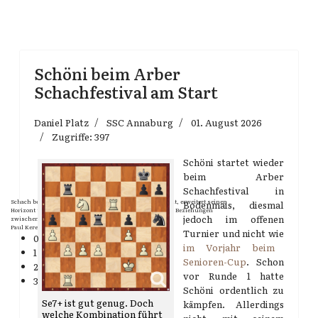
Schöni beim Arber
Schachfestival am Start
Daniel Platz
SSC Annaburg
01. August 2026
Zugriffe: 397
Schöni startet wieder
beim Arber
Schachfestival in
Schach bereichert den Menschen in kulturvoller Hinsicht, erweitert seinen
Bodenmais, diesmal
Horizont und fördert die Entwicklung freundschaftlicher Beziehungen
jedoch im offenen
zwischen den Menschen.
Paul Keres
Turnier und nicht wie
0
im Vorjahr beim
1
Senioren-Cup
. Schon
2
vor Runde 1 hatte
3
Schöni ordentlich zu
Se7+ ist gut genug. Doch
kämpfen. Allerdings
welche Kombination führt