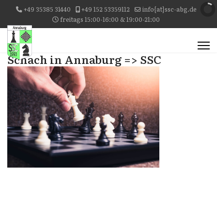
+49 35385 31440
+49 152 53359112
info{at}ssc-abg.de
freitags 15:00-16:00 & 19:00-21:00
Schach in Annaburg => SSC