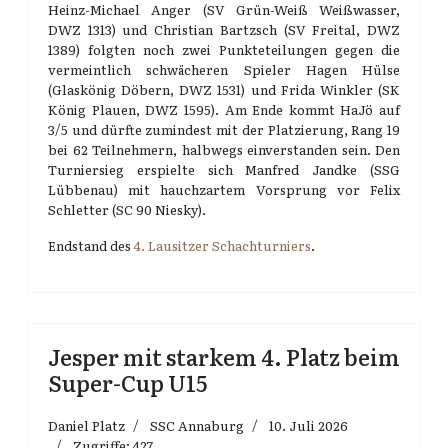
Heinz-Michael Anger (SV Grün-Weiß Weißwasser,
DWZ 1313) und Christian Bartzsch (SV Freital, DWZ
1389) folgten noch zwei Punkteteilungen gegen die
vermeintlich schwächeren Spieler Hagen Hülse
(Glaskönig Döbern, DWZ 1531) und Frida Winkler (SK
König Plauen, DWZ 1595). Am Ende kommt HaJö auf
3/5 und dürfte zumindest mit der Platzierung, Rang 19
bei 62 Teilnehmern, halbwegs einverstanden sein. Den
Turniersieg erspielte sich Manfred Jandke (SSG
Lübbenau) mit hauchzartem Vorsprung vor Felix
Schletter (SC 90 Niesky).
Endstand des
4. Lausitzer Schachturniers
.
Jesper mit starkem 4. Platz beim
Super-Cup U15
Daniel Platz
SSC Annaburg
10. Juli 2026
Zugriffe: 427