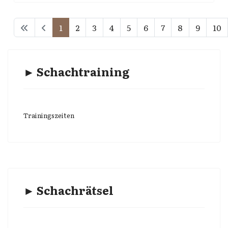
1
2
3
4
5
6
7
8
9
10
► Schachtraining
Trainingszeiten
► Schachrätsel