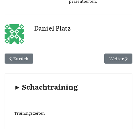
präsentierten.
Daniel Platz
Vorheriger Beitrag: Chancenlos gegen GM Jerguš Pecháč, 
Nächster Beit
Zurück
Weiter
► Schachtraining
Trainingszeiten