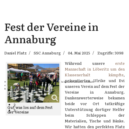
Fest der Vereine in
Annaburg
Daniel Platz
SSC Annaburg
04. Mai 2025
Zugriffe: 3098
Während unsere
erste
Mannschaft in Löberitz um den
Klassenerhalt kämpfte
,
präsentierten Ulrike und Evi
Wenn Dein Gegner Dir ein Remis anbietet, versuch herauszufinden, weshalb
er glaubt schlechter zu stehen.
unseren Verein auf dem Fest der
Nigel Short
Vereine in Annaburg.
0
Dankenswerterweise bekamen
1
beide vor Ort tatkräftige
2
Gut was los auf dem Fest
Unterstützung dortiger Helfer
3
der Vereine
beim Schleppen der
Materialien, Tische und Bänke.
Wir hatten den perfekten Platz