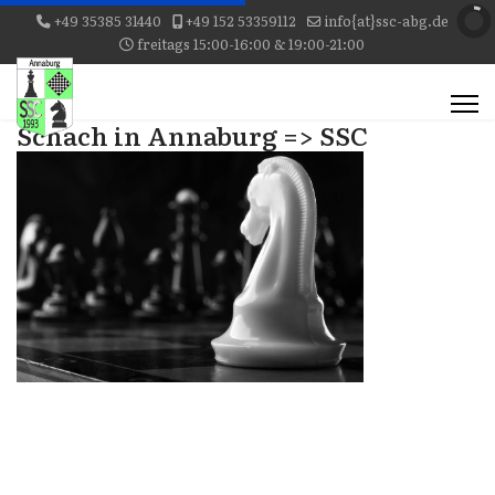
+49 35385 31440
+49 152 53359112
info{at}ssc-abg.de
freitags 15:00-16:00 & 19:00-21:00
Schach in Annaburg => SSC