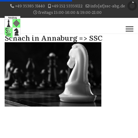
+49 35385 31440
+49 152 53359112
info{at}ssc-abg.de
freitags 15:00-16:00 & 19:00-21:00
Schach in Annaburg => SSC