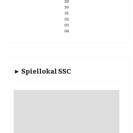
29
30
01
02
03
04
► Spiellokal SSC