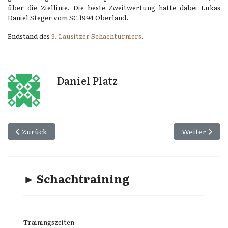
über die Ziellinie. Die beste Zweitwertung hatte dabei Lukas
Daniel Steger vom SC 1994 Oberland.
Endstand des
3. Lausitzer Schachturniers
.
Daniel Platz
Vorheriger Beitrag: Platz 14 für Schöni beim 11. Arber Seni
Nächster Beit
Zurück
Weiter
► Schachtraining
Trainingszeiten