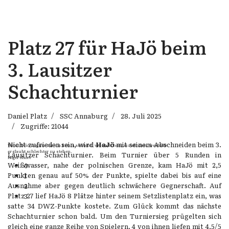
Platz 27 für HaJö beim
3. Lausitzer
Schachturnier
Daniel Platz
SSC Annaburg
28. Juli 2025
Zugriffe: 21044
Nicht zufrieden sein, wird
HaJö
mit seinem Abschneiden beim 3.
Wenn Dein Gegner Dir ein Remis anbietet, versuch herauszufinden, weshalb
er glaubt schlechter zu stehen.
Lausitzer Schachturnier. Beim Turnier über 5 Runden in
Nigel Short
Weißwasser, nahe der polnischen Grenze, kam HaJö mit 2,5
0
Punkten genau auf 50% der Punkte, spielte dabei bis auf eine
1
Ausnahme aber gegen deutlich schwächere Gegnerschaft. Auf
2
Platz 27 lief HaJö 8 Plätze hinter seinem Setzlistenplatz ein, was
3
satte 34 DWZ-Punkte kostete. Zum Glück kommt das nächste
Schachturnier schon bald. Um den Turniersieg prügelten sich
gleich eine ganze Reihe von Spielern. 4 von ihnen liefen mit 4,5/5