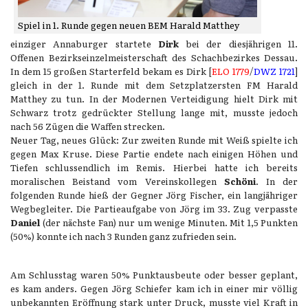
Spiel in 1. Runde gegen neuen BEM Harald Matthey
einziger Annaburger startete
Dirk
bei der diesjährigen 11.
Offenen Bezirkseinzelmeisterschaft des Schachbezirkes Dessau.
In dem 15 großen Starterfeld bekam es Dirk [
ELO 1779
/
DWZ 1721
]
gleich in der 1. Runde mit dem Setzplatzersten FM Harald
Matthey zu tun. In der Modernen Verteidigung hielt Dirk mit
Schwarz trotz gedrückter Stellung lange mit, musste jedoch
nach 56 Zügen die Waffen strecken.
Neuer Tag, neues Glück: Zur zweiten Runde mit Weiß spielte ich
gegen Max Kruse. Diese Partie endete nach einigen Höhen und
Tiefen schlussendlich im Remis. Hierbei hatte ich bereits
moralischen Beistand vom Vereinskollegen
Schöni
. In der
folgenden Runde hieß der Gegner Jörg Fischer, ein langjähriger
Wegbegleiter. Die Partieaufgabe von Jörg im 33. Zug verpasste
Daniel
(der nächste Fan) nur um wenige Minuten. Mit 1,5 Punkten
(50%) konnte ich nach 3 Runden ganz zufrieden sein.
Am Schlusstag waren 50% Punktausbeute oder besser geplant,
es kam anders. Gegen Jörg Schiefer kam ich in einer mir völlig
unbekannten Eröffnung stark unter Druck, musste viel Kraft in