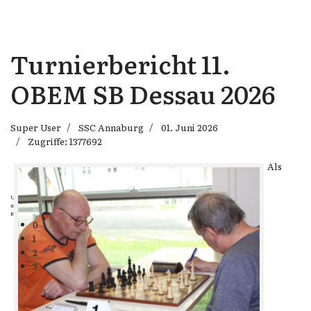
Turnierbericht 11.
OBEM SB Dessau 2026
Super User
SSC Annaburg
01. Juni 2026
Zugriffe: 1377692
Als
Um im Schach Erfolg zu erringen, muss man es sehr lieben und Talent
mitbringen. Gute Schachspieler werden geboren, berühmte werden geformt.
Michail Tal
0
1
2
3