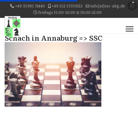
+49 35385 31440
+49 152 53359112
info{at}ssc-abg.de
freitags 15:00-16:00 & 19:00-21:00
Schach in Annaburg => SSC