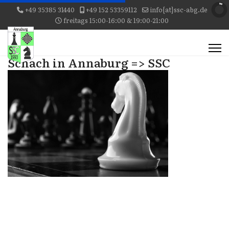
+49 35385 31440
+49 152 53359112
info{at}ssc-abg.de
freitags 15:00-16:00 & 19:00-21:00
Schach in Annaburg => SSC