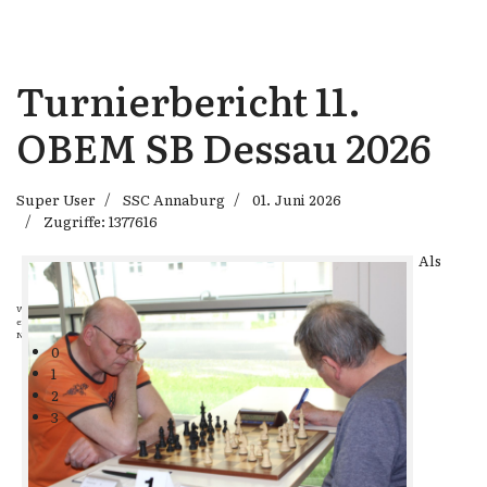
Turnierbericht 11.
OBEM SB Dessau 2026
Super User
SSC Annaburg
01. Juni 2026
Zugriffe: 1377616
Als
Wenn Dein Gegner Dir ein Remis anbietet, versuch herauszufinden, weshalb
er glaubt schlechter zu stehen.
Nigel Short
0
1
2
3