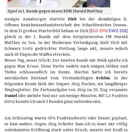
Spiel in 1. Runde gegen neuen BEM Harald Matthey
einziger Annaburger startete
Dirk
bei der diesjährigen 11.
Offenen Bezirkseinzelmeisterschaft des Schachbezirkes Dessau.
In dem 15 großen Starterfeld bekam es Dirk [
ELO 1779
/
DWZ 1721
]
gleich in der 1. Runde mit dem Setzplatzersten FM Harald
Matthey zu tun. In der Modernen Verteidigung hielt Dirk mit
Schwarz trotz gedrückter Stellung lange mit, musste jedoch
nach 56 Zügen die Waffen strecken.
Neuer Tag, neues Glück: Zur zweiten Runde mit Weiß spielte ich
gegen Max Kruse. Diese Partie endete nach einigen Höhen und
Tiefen schlussendlich im Remis. Hierbei hatte ich bereits
moralischen Beistand vom Vereinskollegen
Schöni
. In der
folgenden Runde hieß der Gegner Jörg Fischer, ein langjähriger
Wegbegleiter. Die Partieaufgabe von Jörg im 33. Zug verpasste
Daniel
(der nächste Fan) nur um wenige Minuten. Mit 1,5 Punkten
(50%) konnte ich nach 3 Runden ganz zufrieden sein.
Am Schlusstag waren 50% Punktausbeute oder besser geplant,
es kam anders. Gegen Jörg Schiefer kam ich in einer mir völlig
unbekannten Eröffnung stark unter Druck, musste viel Kraft in