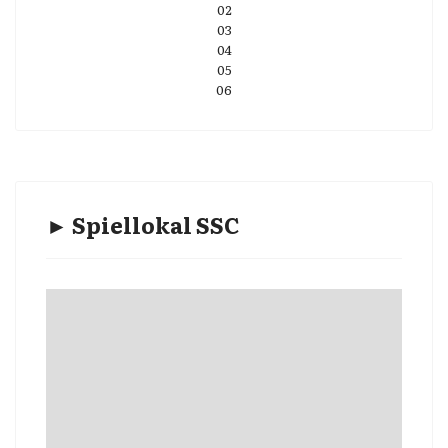
02
03
04
05
06
► Spiellokal SSC