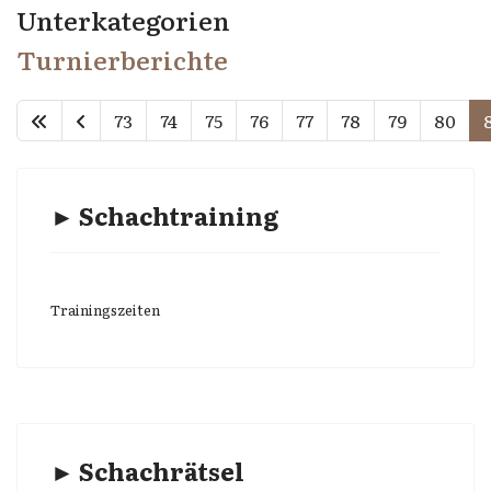
Unterkategorien
Turnierberichte
73
74
75
76
77
78
79
80
► Schachtraining
Trainingszeiten
► Schachrätsel