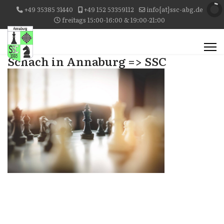
+49 35385 31440
+49 152 53359112
info{at}ssc-abg.de
freitags 15:00-16:00 & 19:00-21:00
Schach in Annaburg => SSC