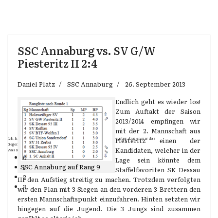
SSC Annaburg vs. SV G/W
Piesteritz II 2:4
Daniel Platz
SSC Annaburg
26. September 2013
Endlich geht es wieder los!
Zum Auftakt der Saison
2013/2014 empfingen wir
mit der 2. Mannschaft aus
Ich halte jeden, mit dem ich spiele, so lange für einen Meister, bis er mir das
Piesteritz einen der
Gegenteil bewiesen hat.
Kandidaten, welcher in der
Wassili Panow
0
Lage sein könnte dem
SSC Annaburg auf Rang 9
1
Staffelfavoriten SK Dessau
2
III den Aufstieg streitig zu machen. Trotzdem verfolgten
3
wir den Plan mit 3 Siegen an den vorderen 3 Brettern den
ersten Mannschaftspunkt einzufahren. Hinten setzten wir
hingegen auf die Jugend. Die 3 Jungs sind zusammen