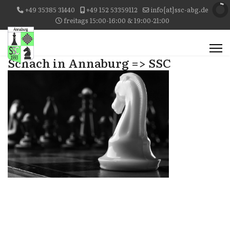
+49 35385 31440
+49 152 53359112
info{at}ssc-abg.de
freitags 15:00-16:00 & 19:00-21:00
Schach in Annaburg => SSC