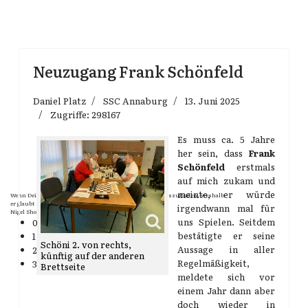
Neuzugang Frank Schönfeld
Daniel Platz
SSC Annaburg
13. Juni 2025
Zugriffe: 298167
Es muss ca. 5 Jahre
her sein, dass
Frank
Schönfeld
erstmals
auf mich zukam und
meinte, er würde
Wenn Dein Gegner Dir ein Remis anbietet, versuch herauszufinden, weshalb
er glaubt schlechter zu stehen.
irgendwann mal für
Nigel Short
uns Spielen. Seitdem
0
bestätigte er seine
1
Schöni 2. von rechts,
Aussage in aller
2
künftig auf der anderen
Regelmäßigkeit,
3
Brettseite
meldete sich vor
einem Jahr dann aber
doch wieder in