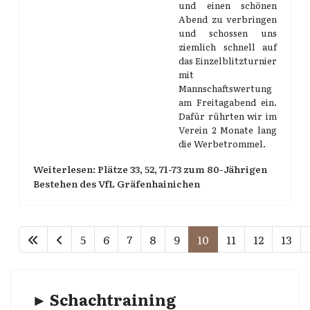
und einen schönen
Abend zu verbringen
und schossen uns
ziemlich schnell auf
das Einzelblitzturnier
mit
Mannschaftswertung
am Freitagabend ein.
Dafür rührten wir im
Verein 2 Monate lang
die Werbetrommel.
Weiterlesen: Plätze 33, 52, 71-73 zum 80-Jährigen
Bestehen des VfL Gräfenhainichen
5
6
7
8
9
10
11
12
13
► Schachtraining