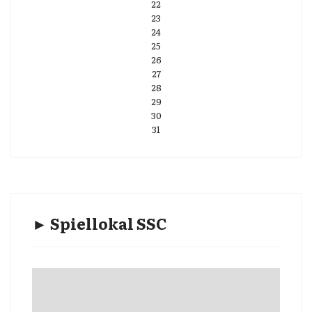
22
23
24
25
26
27
28
29
30
31
► Spiellokal SSC