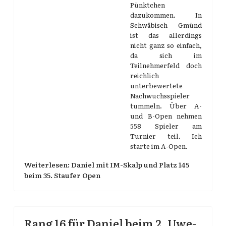
Pünktchen
dazukommen. In
Schwäbisch Gmünd
ist das allerdings
nicht ganz so einfach,
da sich im
Teilnehmerfeld doch
reichlich
unterbewertete
Nachwuchsspieler
tummeln. Über A-
und B-Open nehmen
558 Spieler am
Turnier teil. Ich
starte im A-Open.
Weiterlesen: Daniel mit IM-Skalp und Platz 145
beim 35. Staufer Open
Rang 16 für Daniel beim 2. Uwe-