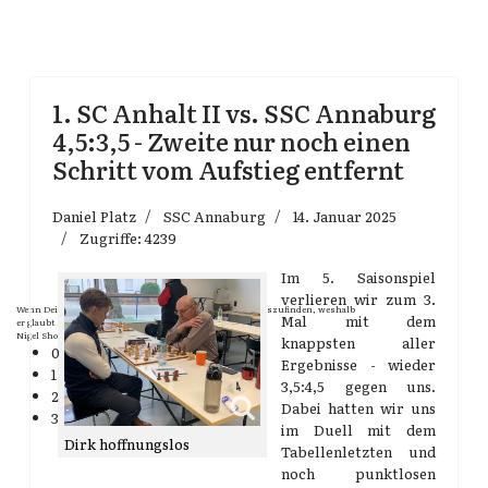
1. SC Anhalt II vs. SSC Annaburg
4,5:3,5 - Zweite nur noch einen
Schritt vom Aufstieg entfernt
Daniel Platz
SSC Annaburg
14. Januar 2025
Zugriffe: 4239
Im 5. Saisonspiel
verlieren wir zum 3.
Wenn Dein Gegner Dir ein Remis anbietet, versuch herauszufinden, weshalb
Mal mit dem
er glaubt schlechter zu stehen.
Nigel Short
knappsten aller
0
Ergebnisse - wieder
1
3,5:4,5 gegen uns.
2
Dabei hatten wir uns
3
im Duell mit dem
Dirk hoffnungslos
Tabellenletzten und
noch punktlosen