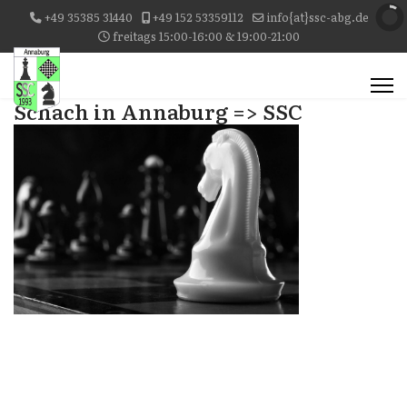
+49 35385 31440
+49 152 53359112
info{at}ssc-abg.de
freitags 15:00-16:00 & 19:00-21:00
Schach in Annaburg => SSC