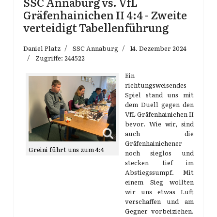
SSC Annaburg vs. VfL
Gräfenhainichen II 4:4 - Zweite
verteidigt Tabellenführung
Daniel Platz
SSC Annaburg
14. Dezember 2024
Zugriffe: 244522
Ein
richtungsweisendes
Spiel stand uns mit
dem Duell gegen den
VfL Gräfenhainichen II
bevor. Wie wir, sind
auch die
Gräfenhainichener
Greini führt uns zum 4:4
noch sieglos und
stecken tief im
Abstiegssumpf. Mit
einem Sieg wollten
wir uns etwas Luft
verschaffen und am
Gegner vorbeiziehen.