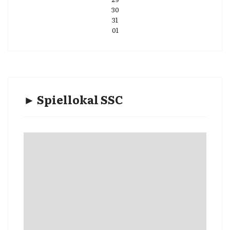
30
31
01
► Spiellokal SSC