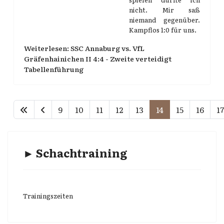
nicht. Mir saß
niemand gegenüber.
Kampflos 1:0 für uns.
Weiterlesen: SSC Annaburg vs. VfL
Gräfenhainichen II 4:4 - Zweite verteidigt
Tabellenführung
9
10
11
12
13
14
15
16
17
► Schachtraining
Trainingszeiten